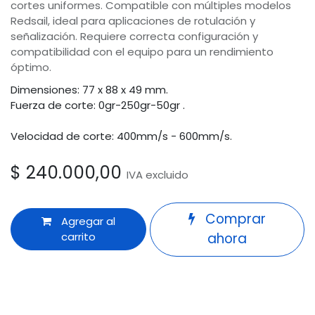
cortes uniformes. Compatible con múltiples modelos
Redsail, ideal para aplicaciones de rotulación y
señalización. Requiere correcta configuración y
compatibilidad con el equipo para un rendimiento
óptimo.
Dimensiones: 77 x 88 x 49 mm.
Fuerza de corte: 0gr-250gr-50gr .
Velocidad de corte: 400mm/s - 600mm/s.
$
240.000,00
IVA excluido
Comprar
Agregar al
carrito
ahora
Términos y condiciones
Odoo
Garantía de devolución de 30 días