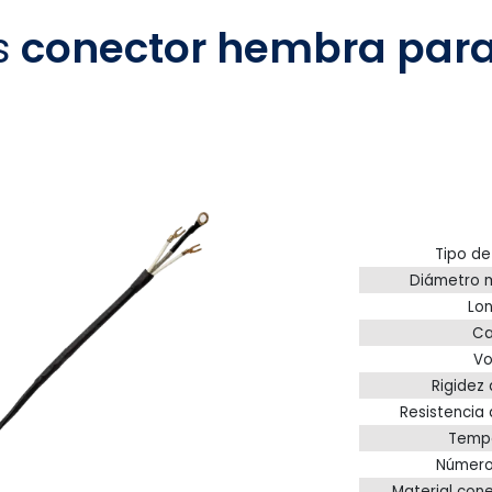
s
conector hembra para
Tipo de
Diámetro 
Lon
Ca
Vo
Rigidez 
Resistencia 
Temp
Número
Material cone