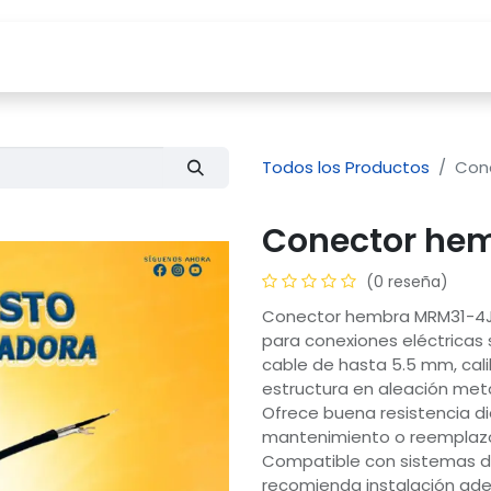
Tienda
Servicios
Compañía
Blog
Todos los Productos
Con
Conector hem
(0 reseña)
Conector hembra MRM31-4J 
para conexiones eléctricas 
cable de hasta 5.5 mm, cal
estructura en aleación metá
Ofrece buena resistencia die
mantenimiento o reemplazo 
Compatible con sistemas de
recomienda instalación ad