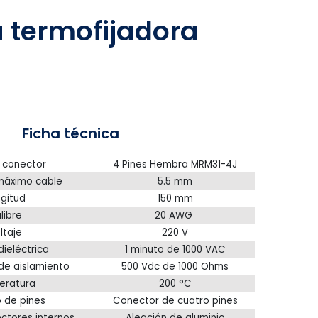
 termofijadora
Ficha técnica
 conector
4 Pines Hembra MRM31-4J
máximo cable
5.5 mm
gitud
150 mm
libre
20 AWG
ltaje
220 V
dieléctrica
1 minuto de 1000 VAC
de aislamiento
500 Vdc de 1000 Ohms
eratura
200 °C
 de pines
Conector de cuatro pines
ctores internos
Aleación de aluminio