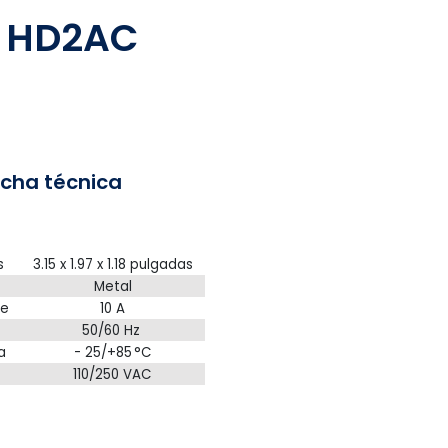
je HD2AC
icha técnica
s
3.15 x 1.97 x 1.18 pulgadas
Metal
te
10 A
50/60 Hz
a
- 25/+85 °C
110/250 VAC