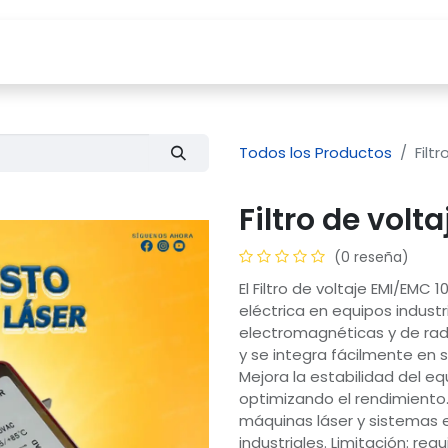
Tienda
Servicios
Compañía
Blog
Todos los Productos
Filt
Filtro de volt
(0 reseña)
El Filtro de voltaje EMI/EM
eléctrica en equipos industr
electromagnéticas y de rad
y se integra fácilmente en
Mejora la estabilidad del equ
optimizando el rendimiento.
máquinas láser y sistemas e
industriales. Limitación: req