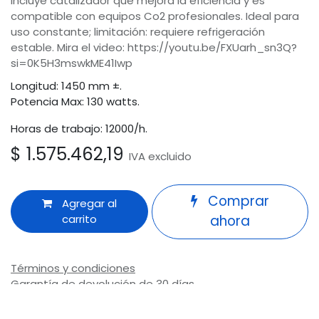
Incluye catalizador que mejora la eficiencia y es
compatible con equipos Co2 profesionales. Ideal para
uso constante; limitación: requiere refrigeración
estable. Mira el video: https://youtu.be/FXUarh_sn3Q?
si=0K5H3mswkME41Iwp
Longitud: 1450 mm ±.
Potencia Max: 130 watts.
Horas de trabajo: 12000/h.
$
1.575.462,19
IVA excluido
Comprar
Agregar al
carrito
ahora
Términos y condiciones
Garantía de devolución de 30 días
Envío: 2-3 días laborales
Odoo