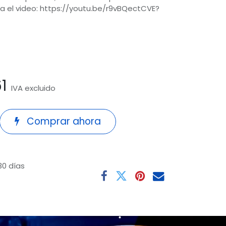
ira el video: https://youtu.be/r9vBQectCVE?
1
IVA excluido
Comprar ahora
30 días