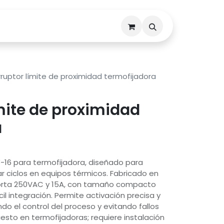
Descargas
Contáctenos
rruptor límite de proximidad termofijadora
ímite de proximidad
a
-16 para termofijadora, diseñado para
ar ciclos en equipos térmicos. Fabricado en
soporta 250VAC y 15A, con tamaño compacto
il integración. Permite activación precisa y
do el control del proceso y evitando fallos
esto en termofijadoras; requiere instalación