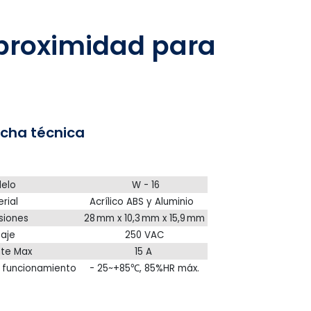
e proximidad para
a
icha técnica
elo
W - 16
rial
Acrílico ABS y Aluminio
siones
28 mm x 10,3 mm x 15,9 mm
aje
250 VAC
te Max
15 A
funcionamiento
- 25~+85℃, 85%HR máx.