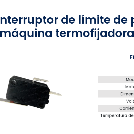
interruptor de límite d
máquina termofijador
F
Mod
Mate
Dimen
Volt
Corrien
Temperatura de 