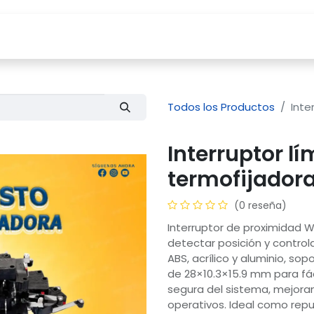
Tienda
Servicios
Compañía
Blog
Todos los Productos
Inte
Interruptor l
termofijador
(0 reseña)
Interruptor de proximidad W
detectar posición y control
ABS, acrílico y aluminio, 
de 28×10.3×15.9 mm para fác
segura del sistema, mejoran
operativos. Ideal como repu