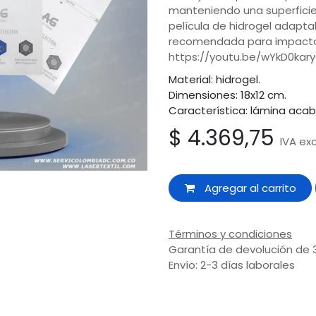
manteniendo una superficie a
película de hidrogel adapta
recomendada para impactos 
https://youtu.be/wYkD0kar
Material: hidrogel.
Dimensiones: 18x12 cm.
Característica: lámina aca
$
4.369,75
IVA ex
Agregar al carrito
Términos y condiciones
Garantía de devolución de 
Envío: 2-3 días laborales