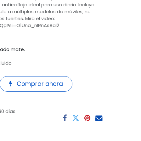
ntirreflejo ideal para uso diario. Incluye
ble a múltiples modelos de móviles; no
fuertes. Mira el video:
yQg?si=O1Una_nIRnAsAal2
bado mate.
cluido
Comprar ahora
30 días