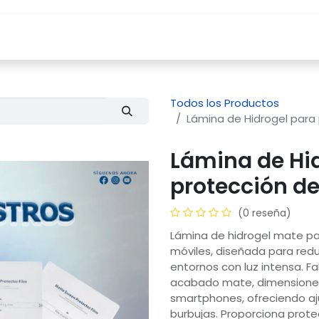
Tienda
Servicios
Compañía
Blog
Todos los Productos
Lámina de Hidrogel para
Lámina de Hi
protección d
(0 reseña)
Lámina de hidrogel mate par
móviles, diseñada para reduci
entornos con luz intensa. Fa
acabado mate, dimensiones
smartphones, ofreciendo ajus
burbujas. Proporciona prote