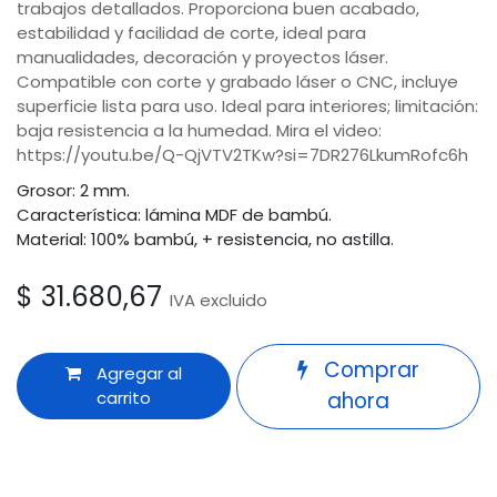
trabajos detallados. Proporciona buen acabado,
estabilidad y facilidad de corte, ideal para
manualidades, decoración y proyectos láser.
Compatible con corte y grabado láser o CNC, incluye
superficie lista para uso. Ideal para interiores; limitación:
baja resistencia a la humedad. Mira el video:
https://youtu.be/Q-QjVTV2TKw?si=7DR276LkumRofc6h
Grosor: 2 mm.
Característica: lámina MDF de bambú.
Material: 100% bambú, + resistencia, no astilla.
$
31.680,67
IVA excluido
Comprar
Agregar al
carrito
ahora
Odoo
Términos y condiciones