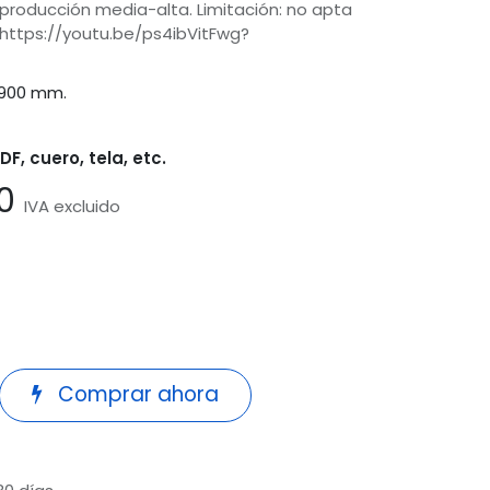
y producción media-alta. Limitación: no apta
: https://youtu.be/ps4ibVitFwg?
 900 mm.
DF, cuero, tela, etc.
0
IVA excluido
Comprar ahora