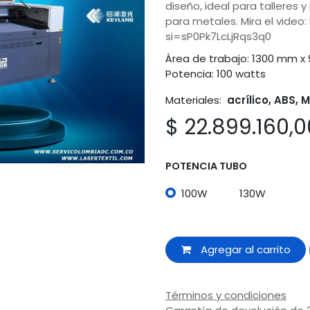
diseño, ideal para talleres 
para metales. Mira el video
si=sP0Pk7LcLjRqs3q0
Área de trabajo: 1300 mm x
Potencia: 100 watts
Materiales:
acrílico, ABS, M
$
22.899.160,0
POTENCIA TUBO
100W
130W
Agregar al carrito
Términos y condiciones