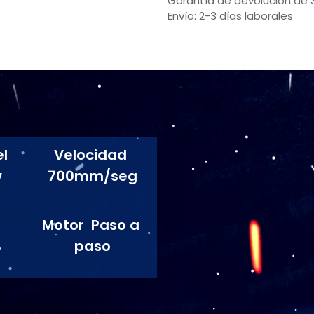
Garantía de devolución de 
Envío: 2-3 días laborales
l
Velocidad
w
700mm/seg
Motor Paso a
B
paso