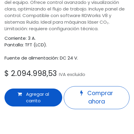
del equipo. Ofrece control avanzado y visualización
clara, optimizando el flujo de trabajo. Incluye panel de
control. Compatible con software RDWorks V8 y
sistemas Ruida. Ideal para máquinas láser CO₂.
Limitación: requiere configuración técnica.
Corriente: 3 A.
Pantalla: TFT (LCD).
Fuente de alimentación: DC 24 V.
$
2.094.998,53
IVA excluido
Comprar
Agregar al
carrito
ahora
COMPLETA
:
PANEL Y PANTALLA
Odoo
INCOMPLETA
:
PANTALLA