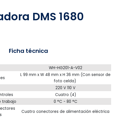
nadora DMS 1680
Ficha técnica
WH-HG201-A-V02
L 99 mm x W 48 mm x H 36 mm (Con sensor de
nes
foto celda)
220 V 110 V
troles
Cuatro (4)
 trabajo
0 °C - 80 °C
ectores
Cuatro conectores de alimentación eléctrica
s