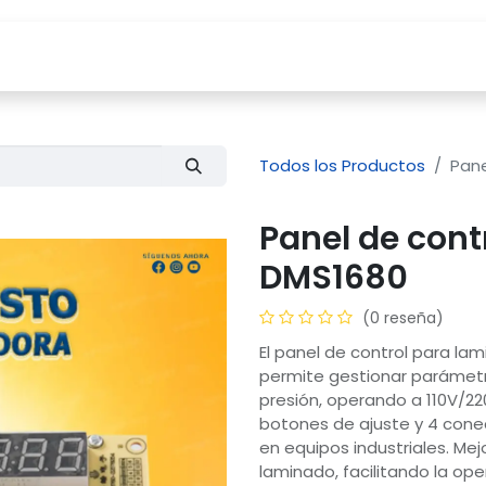
Tienda
Servicios
Compañía
Blog
Todos los Productos
Pane
Panel de cont
DMS1680
(0 reseña)
El panel de control para l
permite gestionar parámet
presión, operando a 110V/220
botones de ajuste y 4 conec
en equipos industriales. Mej
laminado, facilitando la op