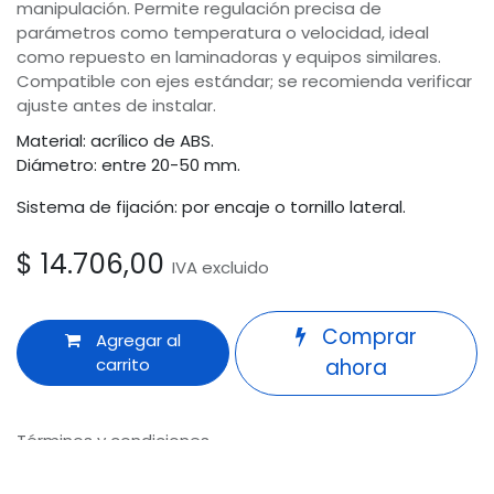
manipulación. Permite regulación precisa de
parámetros como temperatura o velocidad, ideal
como repuesto en laminadoras y equipos similares.
Compatible con ejes estándar; se recomienda verificar
ajuste antes de instalar.
Material: acrílico de ABS.
Diámetro: entre 20-50 mm.
Sistema de fijación: por encaje o tornillo lateral.
$
14.706,00
IVA excluido
Comprar
Agregar al
carrito
ahora
Términos y condiciones
Garantía de devolución de 30 días
Odoo
Envío: 2-3 días laborales