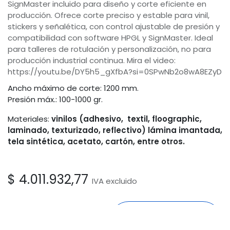
SignMaster incluido para diseño y corte eficiente en
producción. Ofrece corte preciso y estable para vinil,
stickers y señalética, con control ajustable de presión y
compatibilidad con software HPGL y SignMaster. Ideal
para talleres de rotulación y personalización, no para
producción industrial continua. Mira el video:
https://youtu.be/DY5h5_gXfbA?si=0SPwNb2o8wA8EZyD
Ancho máximo de corte: 1200 mm.
Presión máx.: 100-1000
gr.
Materiales:
vinilos (adhesivo, textil, floographic,
laminado, texturizado, reflectivo) lámina imantada,
tela sintética, acetato, cartón, entre otros.
$
4.011.932,77
IVA excluido
Comprar
Agregar al
Odoo
carrito
ahora