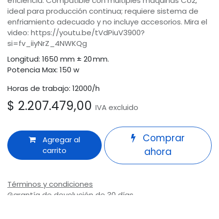
eficiencia. Compatible con múltiples máquinas Co2,
ideal para producción continua; requiere sistema de
enfriamiento adecuado y no incluye accesorios. Mira el
video: https://youtu.be/tVdPiuV3900?
si=fv_iiyNrZ_4NWKQg
Longitud: 1650 mm ± 20 mm.
Potencia Max: 150 w
Horas de trabajo: 12000/h
$
2.207.479,00
IVA excluido
Comprar
Agregar al
carrito
ahora
Términos y condiciones
Garantía de devolución de 30 días
Envío: 2-3 días laborales
Odoo