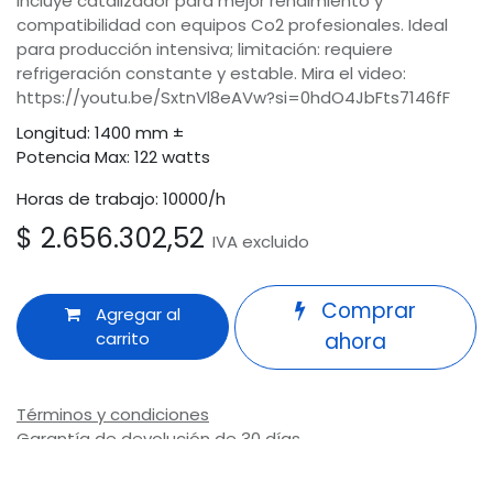
Incluye catalizador para mejor rendimiento y
compatibilidad con equipos Co2 profesionales. Ideal
para producción intensiva; limitación: requiere
refrigeración constante y estable. Mira el video:
https://youtu.be/SxtnVl8eAVw?si=0hdO4JbFts7146fF
Longitud: 1400 mm ±
Potencia Max: 122 watts
Horas de trabajo: 10000/h
$
2.656.302,52
IVA excluido
Comprar
Agregar al
carrito
ahora
Términos y condiciones
Garantía de devolución de 30 días
Envío: 2-3 días laborales
Odoo