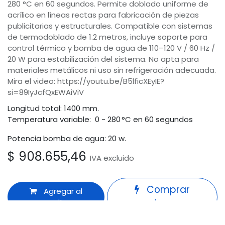
280 °C en 60 segundos. Permite doblado uniforme de
acrílico en líneas rectas para fabricación de piezas
publicitarias y estructurales. Compatible con sistemas
de termodoblado de 1.2 metros, incluye soporte para
control térmico y bomba de agua de 110–120 V / 60 Hz /
20 W para estabilización del sistema. No apta para
materiales metálicos ni uso sin refrigeración adecuada.
Mira el video: https://youtu.be/B5lficXEyIE?
si=89IyJcfQxEWAiViV
Longitud total: 1400 mm.
Temperatura variable: 0 - 280 °C en 60 segundos
Potencia bomba de agua: 20 w.
$
908.655,46
IVA excluido
Comprar
Agregar al
carrito
ahora
Odoo