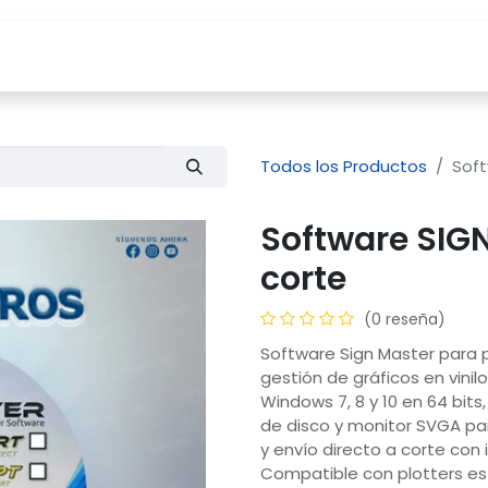
Tienda
Servicios
Compañía
Blog
Todos los Productos
Soft
Software SIGN
corte
(0 reseña)
Software Sign Master para p
gestión de gráficos en vinil
Windows 7, 8 y 10 en 64 bits
de disco y monitor SVGA par
y envío directo a corte con 
Compatible con plotters est