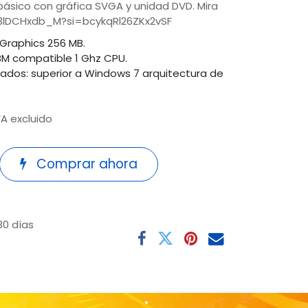
 básico con gráfica SVGA y unidad DVD. Mira
/z3lDCHxdb_M?si=bcykqRl26ZKx2vSF
 Graphics 256 MB.
BM compatible 1 Ghz CPU.
ados: superior a Windows 7 arquitectura de
VA excluido
Comprar ahora
30 días