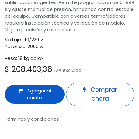
sublimación exigentes. Permite programación de 0–999
s y ajuste manual de presión, brindando control estable
del equipo. Compatible con diversas termofijadoras;
requiere instalación técnica y validación de modelo.
Mejora precisión y rendimiento.
Voltaje: 110/220 v.
Potencia: 2000 w.
Peso: 18 kg aprox.
$
208.403,36
IVA excluido
Comprar
Agregar al
carrito
ahora
Términos y condiciones
Garantía de devolución de 30 días
Odoo
Envío: 2-3 días laborales