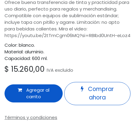
Ofrece buena transferencia de tinta y practicidad para
uso diario, perfecto para regalos y merchandising.
Compatible con equipos de sublimación estándar;
incluye tapa con pitillo y agarre. Limitación: no apto
para bebidas calientes. Mira el video:
https://youtu.be/2tTmCgm06MQ?si=RBIbd0UntH-eLoz4
Color: blanco.
Material: aluminio.
Capacidad: 600 ml.
$
15.260,00
IVA excluido
Comprar
Agregar al
carrito
ahora
Términos y condiciones
Garantía de devolución de 30 días
Odoo
Envío: 2-3 días laborales