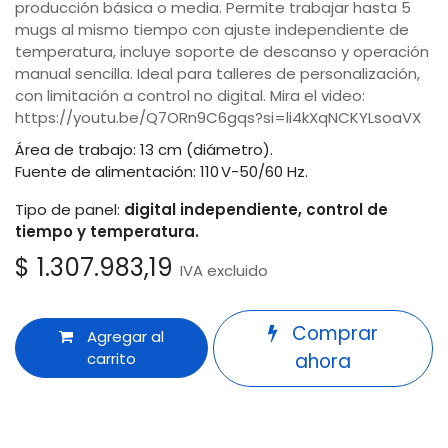
producción básica o media. Permite trabajar hasta 5
mugs al mismo tiempo con ajuste independiente de
temperatura, incluye soporte de descanso y operación
manual sencilla. Ideal para talleres de personalización,
con limitación a control no digital. Mira el video:
https://youtu.be/Q7ORn9C6gqs?si=li4kXqNCKYLsoaVX
Área de trabajo: 13 cm (diámetro).
Fuente de alimentación: 110 V-50/60 Hz.
Tipo de panel:
digital independiente, control de
tiempo y temperatura.
$
1.307.983,19
IVA excluido
Comprar
Agregar al
carrito
ahora
Odoo
Términos y condiciones