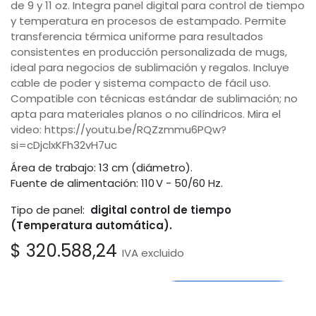
de 9 y 11 oz. Integra panel digital para control de tiempo
y temperatura en procesos de estampado. Permite
transferencia térmica uniforme para resultados
consistentes en producción personalizada de mugs,
ideal para negocios de sublimación y regalos. Incluye
cable de poder y sistema compacto de fácil uso.
Compatible con técnicas estándar de sublimación; no
apta para materiales planos o no cilíndricos. Mira el
video: https://youtu.be/RQZzmmu6PQw?
si=cDjclxKFh32vH7uc
Área de trabajo: 13 cm (diámetro).
Fuente de alimentación: 110 V - 50/60 Hz.
Tipo de panel:
digital control de tiempo
(Temperatura automática).
$
320.588,24
IVA excluido
Comprar
Odoo
Agregar al
carrito