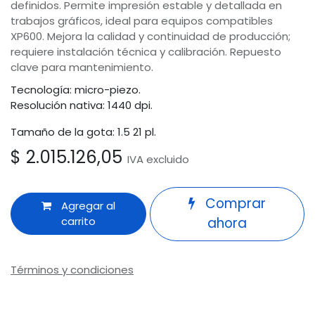
definidos. Permite impresión estable y detallada en
trabajos gráficos, ideal para equipos compatibles
XP600. Mejora la calidad y continuidad de producción;
requiere instalación técnica y calibración. Repuesto
clave para mantenimiento.
Tecnología: micro-piezo.
Resolución nativa: 1440 dpi.
Tamaño de la gota: 1.5 21 pl.
$
2.015.126,05
IVA excluido
Comprar
Agregar al
carrito
ahora
Términos y condiciones
Garantía de devolución de 30 días
Odoo
Envío: 2-3 días laborales