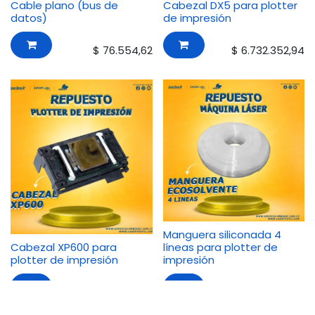
Cable plano (bus de
Cabezal DX5 para plotter
datos)
de impresión
$
76.554,62
$
6.732.352,94
Manguera siliconada 4
Cabezal XP600 para
líneas para plotter de
plotter de impresión
impresión
$
2.015.126,05
$
38.470,59
Odoo