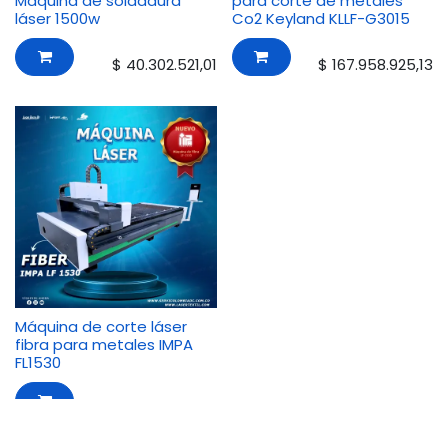
Máquina de soldadura
para corte de metales
láser 1500w
Co2 Keyland KLLF-G3015
$
40.302.521,01
$
167.958.925,13
Máquina de corte láser
fibra para metales IMPA
FL1530
$
123.665.462,19
Odoo