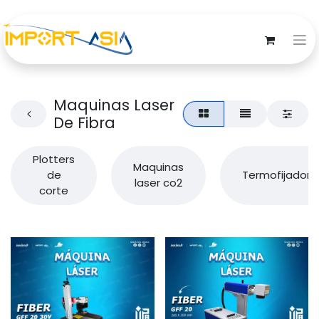
Maquinas Laser
De Fibra
Plotters
Maquinas
de
Termofijadora
laser co2
corte